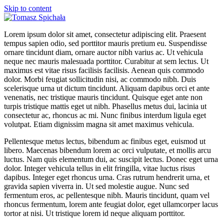
Skip to content
Lorem ipsum dolor sit amet, consectetur adipiscing elit. Praesent
tempus sapien odio, sed porttitor mauris pretium eu. Suspendisse
ornare tincidunt diam, ornare auctor nibh varius ac. Ut vehicula
neque nec mauris malesuada porttitor. Curabitur at sem lectus. Ut
maximus est vitae risus facilisis facilisis. Aenean quis commodo
dolor. Morbi feugiat sollicitudin nisi, ac commodo nibh. Duis
scelerisque urna ut dictum tincidunt. Aliquam dapibus orci et ante
venenatis, nec tristique mauris tincidunt. Quisque eget ante non
turpis tristique mattis eget ut nibh. Phasellus metus dui, lacinia ut
consectetur ac, rhoncus ac mi. Nunc finibus interdum ligula eget
volutpat. Etiam dignissim magna sit amet maximus vehicula.
Pellentesque metus lectus, bibendum ac finibus eget, euismod ut
libero. Maecenas bibendum lorem ac orci vulputate, et mollis arcu
luctus. Nam quis elementum dui, ac suscipit lectus. Donec eget urna
dolor. Integer vehicula tellus in elit fringilla, vitae luctus risus
dapibus. Integer eget rhoncus urna. Cras rutrum hendrerit urna, et
gravida sapien viverra in. Ut sed molestie augue. Nunc sed
fermentum eros, ac pellentesque nibh. Mauris tincidunt, quam vel
rhoncus fermentum, lorem ante feugiat dolor, eget ullamcorper lacus
tortor at nisi. Ut tristique lorem id neque aliquam porttitor.